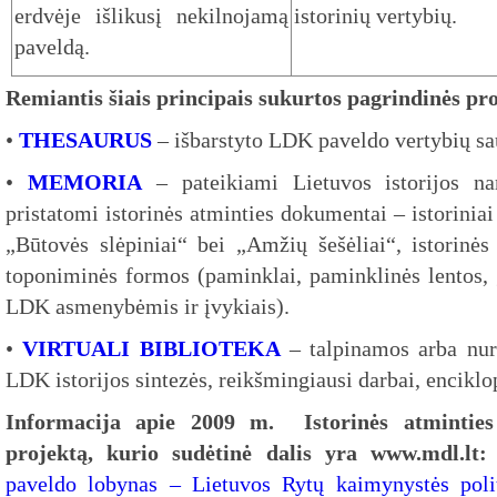
erdvėje išlikusį nekilnojamą
istorinių vertybių.
paveldą.
Remiantis šiais principais sukurtos pagrindinės pro
•
THESAURUS
– išbarstyto LDK paveldo vertybių sa
•
MEMORIA
– pateikiami Lietuvos istorijos nar
pristatomi istorinės atminties dokumentai – istoriniai
„Būtovės slėpiniai“ bei „Amžių šešėliai“, istorinė
toponiminės formos (paminklai, paminklinės lentos, 
LDK asmenybėmis ir įvykiais).
•
VIRTUALI BIBLIOTEKA
– talpinamos arba nur
LDK istorijos sintezės, reikšmingiausi darbai, enciklo
Informacija apie 2009 m. Istorinės atmintie
projektą, kurio sudėtinė dalis yra www.mdl.lt:
paveldo lobynas – Lietuvos Rytų kaimynystės poli