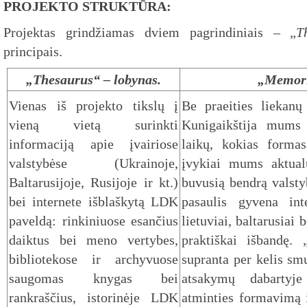
PROJEKTO STRUKTŪRA:
Projektas grindžiamas dviem pagrindiniais – „
T
principais.
„Thesaurus“ – lobynas.
„Memori
Vienas iš projekto tikslų į
Be praeities liekanų
vieną vietą surinkti
Kunigaikštija mums 
informaciją apie įvairiose
laikų, kokias formas
valstybėse (Ukrainoje,
įvykiai mums aktual
Baltarusijoje, Rusijoje ir kt.)
buvusią bendrą valsty
bei internete išblaškytą LDK
pasaulis gyvena int
paveldą: rinkiniuose esančius
lietuviai, baltarusiai 
daiktus bei meno vertybes,
praktiškai išbandę. 
bibliotekose ir archyvuose
supranta per kelis sm
saugomas knygas bei
atsakymų dabartyje
rankraščius, istorinėje LDK
atminties formavimą 