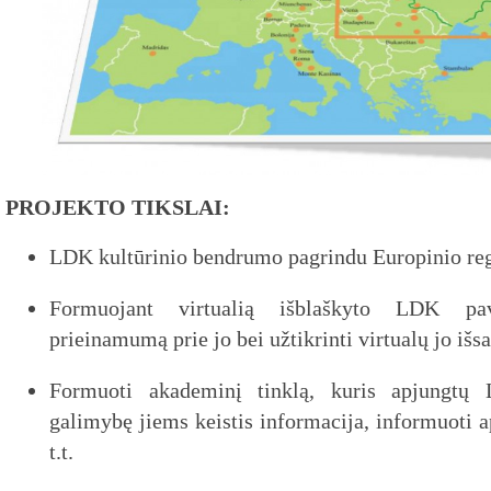
PROJEKTO TIKSLAI:
LDK kultūrinio bendrumo pagrindu Europinio reg
Formuojant virtualią išblaškyto LDK pav
prieinamumą prie jo bei užtikrinti virtualų jo iš
Formuoti akademinį tinklą, kuris apjungtų L
galimybę jiems keistis informacija, informuoti a
t.t.