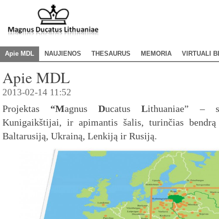
Apie MDL
NAUJIENOS
THESAURUS
MEMORIA
VIRTUALI B
Apie MDL
2013-02-14 11:52
Projektas
“M
agnus
D
ucatus
L
ithuaniae” – s
Kunigaikštijai, ir apimantis šalis, turinčias bendrą
Baltarusiją, Ukrainą, Lenkiją ir Rusiją.