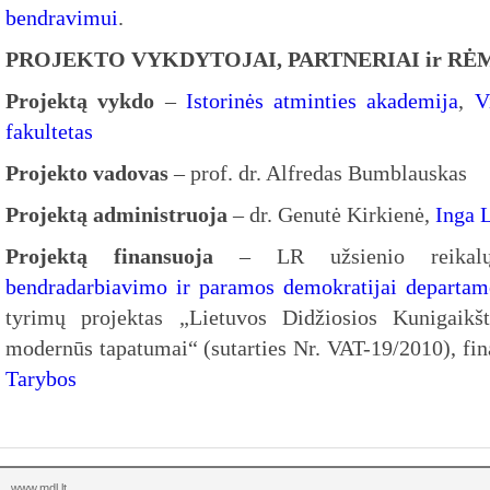
bendravimui
.
PROJEKTO VYKDYTOJAI, PARTNERIAI ir RĖ
Projektą vykdo
–
Istorinės atminties akademija
,
V
fakultetas
Projekto vadovas
– prof. dr. Alfredas Bumblauskas
Projektą administruoja
– dr. Genutė Kirkienė,
Inga 
Projektą finansuoja
– LR užsienio reikalų
bendradarbiavimo ir paramos demokratijai departam
tyrimų projektas „Lietuvos Didžiosios Kunigaikšti
modernūs tapatumai“ (sutarties Nr. VAT-19/2010), f
Tarybos
www.mdl.lt